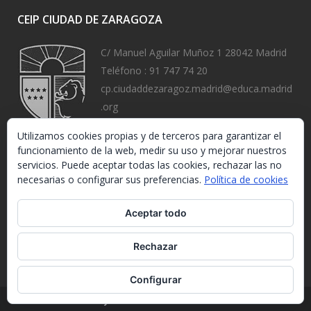
CEIP CIUDAD DE ZARAGOZA
C/ Manuel Aguilar Muñoz 1 28042 Madrid
Teléfono :
91 747 74 20
cp.ciudaddezaragoz.madrid@educa.madrid
.org
https://www.ceipciudaddezaragoza.org/
Utilizamos cookies propias y de terceros para garantizar el
funcionamiento de la web, medir su uso y mejorar nuestros
servicios. Puede aceptar todas las cookies, rechazar las no
necesarias o configurar sus preferencias.
Política de cookies
Aceptar todo
Rechazar
Configurar
Ley de Protección de Datos