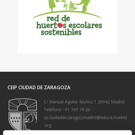
CEIP CIUDAD DE ZARAGOZA
C/ Manuel Aguilar Muñoz 1 28042 Madrid
Teléfono :
91 747 74 20
cp.ciudaddezaragoz.madrid@educa.madrid
.org
https://www.ceipciudaddezaragoza.org/