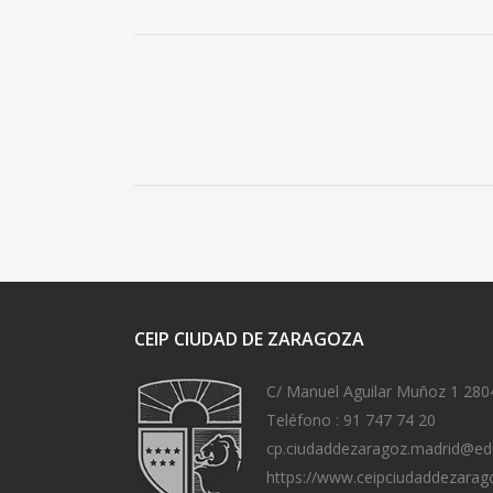
CEIP CIUDAD DE ZARAGOZA
C/ Manuel Aguilar Muñoz 1 280
Teléfono :
91 747 74 20
cp.ciudaddezaragoz.madrid@ed
https://www.ceipciudaddezarag