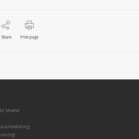
Share
Print page
42 Madrid
uca.madrid.org
oza.org/