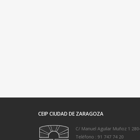
CEIP CIUDAD DE ZARAGOZA
C/ Manuel Aguilar Muñoz 1 280
Teléfono :
91 747 74 20