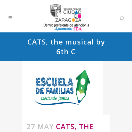
CATS, the musical by
6th C
27 MAY
CATS, THE