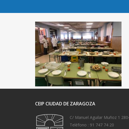
CEIP CIUDAD DE ZARAGOZA
C/ Manuel Aguilar Muñoz 1 280
Teléfono :
91 747 74 20