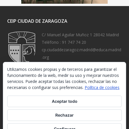
CEIP CIUDAD DE ZARAGOZA
C/ Manuel Aguilar Muñoz 1 28042 Madrid
Teléfono :
91 747 74 20
cp.ciudaddezaragoz.madrid@educa.madrid
.org
https://www.ceipciudaddezaragoza.org/
Utilizamos cookies propias y de terceros para garantizar el
funcionamiento de la web, medir su uso y mejorar nuestros
servicios. Puede aceptar todas las cookies, rechazar las no
necesarias o configurar sus preferencias.
Política de cookies
Aceptar todo
Rechazar
Configurar