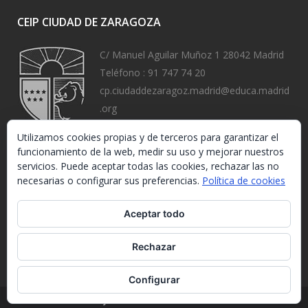
CEIP CIUDAD DE ZARAGOZA
C/ Manuel Aguilar Muñoz 1 28042 Madrid
Teléfono :
91 747 74 20
cp.ciudaddezaragoz.madrid@educa.madrid
.org
https://www.ceipciudaddezaragoza.org/
Utilizamos cookies propias y de terceros para garantizar el
funcionamiento de la web, medir su uso y mejorar nuestros
servicios. Puede aceptar todas las cookies, rechazar las no
necesarias o configurar sus preferencias.
Política de cookies
Aceptar todo
Rechazar
Configurar
Ley de Protección de Datos