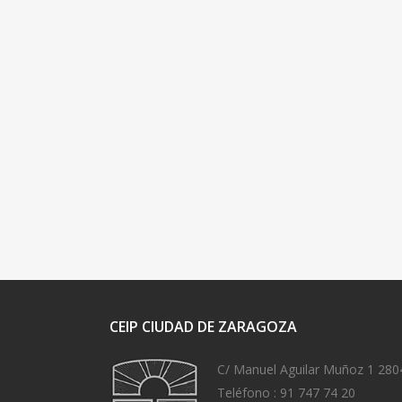
CEIP CIUDAD DE ZARAGOZA
C/ Manuel Aguilar Muñoz 1 280
Teléfono :
91 747 74 20