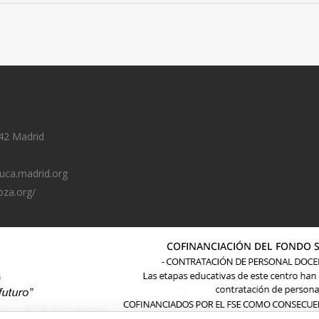
42 Madrid
uca.madrid.org
oza.org/