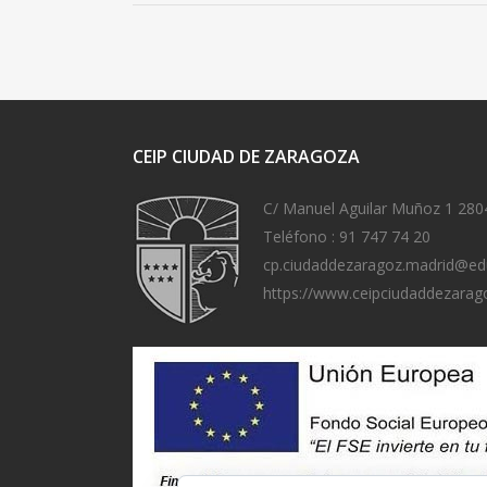
CEIP CIUDAD DE ZARAGOZA
C/ Manuel Aguilar Muñoz 1 280
Teléfono :
91 747 74 20
cp.ciudaddezaragoz.madrid@ed
https://www.ceipciudaddezarag