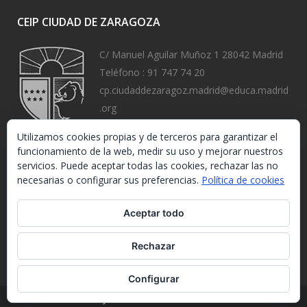
CEIP CIUDAD DE ZARAGOZA
C/ Manuel Aguilar Muñoz 1 28042 Madrid
Teléfono :
91 747 74 20
cp.ciudaddezaragoz.madrid@educa.madrid
.org
https://www.ceipciudaddezaragoza.org/
Utilizamos cookies propias y de terceros para garantizar el
funcionamiento de la web, medir su uso y mejorar nuestros
servicios. Puede aceptar todas las cookies, rechazar las no
necesarias o configurar sus preferencias.
Política de cookies
Aceptar todo
Rechazar
Configurar
Ley de Protección de Datos