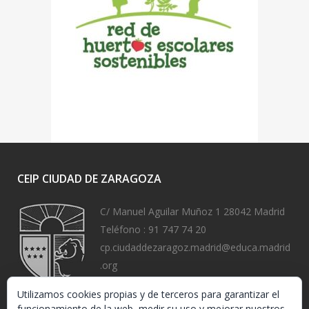
CEIP CIUDAD DE ZARAGOZA
C/ Manuel Aguilar Muñoz 1 28042 Madrid
Teléfono :
91 747 74 20
cp.ciudaddezaragoz.madrid@educa.madrid
.org
https://www.ceipciudaddezaragoza.org/
Utilizamos cookies propias y de terceros para garantizar el
funcionamiento de la web, medir su uso y mejorar nuestros