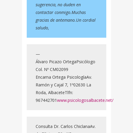
sugerencia, no duden en
contactar conmigo.Muchas
gracias de antemano.Un cordial
saludo,
—
Álvaro Picazo OrtegaPsicólogo
Col. Nº CM02099
Encarna Ortega PsicologíaAv.
Ramón y Cajal 7, 1º02630 La
Roda, AlbaceteTlfn:
967442701
www.psicologosalbacete.net/
Consulta Dr. Carlos ChiclanaAv.