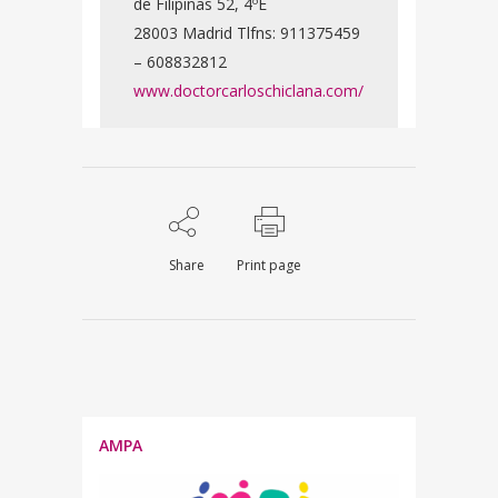
de Filipinas 52, 4ºE
28003 Madrid Tlfns: 911375459
– 608832812
www.doctorcarloschiclana.com/
Share
Print page
AMPA