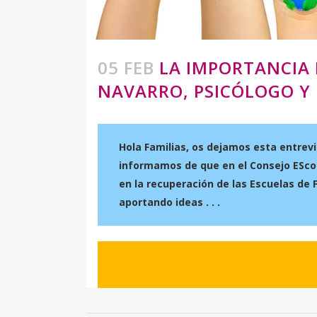
05 FEB
LA IMPORTANCIA 
NAVARRO, PSICÓLOGO Y 
Hola Familias, os dejamos esta entrev
informamos de que en el Consejo EScol
en la recuperación de las Escuelas de 
aportando ideas . . .