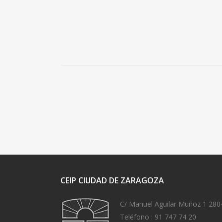
CEIP CIUDAD DE ZARAGOZA
C/ Manuel Aguilar Muñoz 1 280
Teléfono :
91 747 74 20