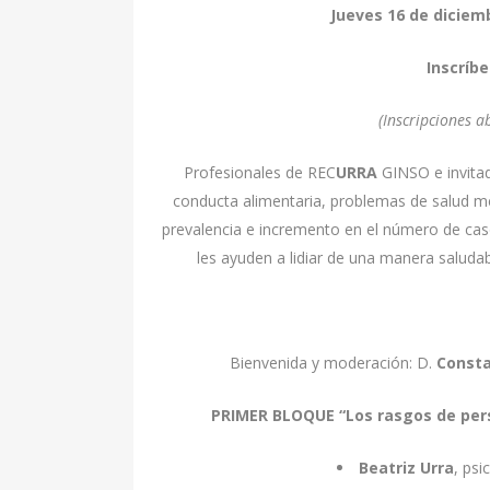
Jueves 16 de diciem
Inscríbe
(Inscripciones a
Profesionales de REC
URRA
GINSO e invitad
conducta alimentaria, problemas de salud me
prevalencia e incremento en el número de caso
les ayuden a lidiar de una manera saludab
Bienvenida y moderación: D.
Consta
PRIMER BLOQUE
“Los rasgos de per
Beatriz Urra
, psi