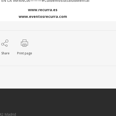
A EN LA INFANCIA———#
CuidemoslaSaludMental
www.recurra.es
www.eventosrecurra.com
Share
Print page
42 Madrid