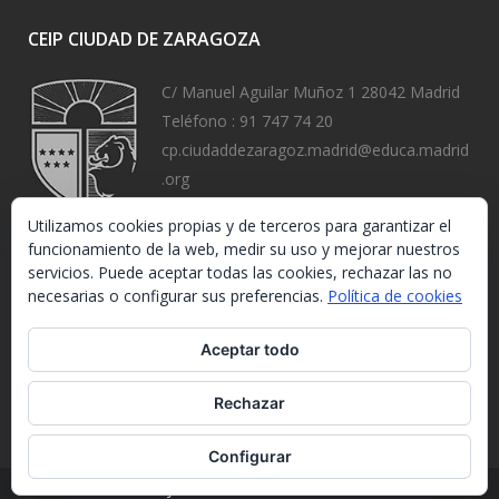
CEIP CIUDAD DE ZARAGOZA
C/ Manuel Aguilar Muñoz 1 28042 Madrid
Teléfono :
91 747 74 20
cp.ciudaddezaragoz.madrid@educa.madrid
.org
https://www.ceipciudaddezaragoza.org/
Utilizamos cookies propias y de terceros para garantizar el
funcionamiento de la web, medir su uso y mejorar nuestros
servicios. Puede aceptar todas las cookies, rechazar las no
necesarias o configurar sus preferencias.
Política de cookies
Aceptar todo
Rechazar
Configurar
Ley de Protección de Datos