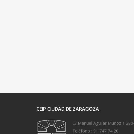
CEIP CIUDAD DE ZARAGOZA
C/ Manuel Aguilar Muñoz 1 280
Teléfono :
91 747 74 20