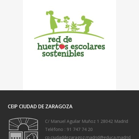
CEIP CIUDAD DE ZARAGOZA
C/ Manuel Aguilar Muñoz 1 28042 Madrid
Teléfono :
91 747 74 20
cp.ciudaddezaragoz.madrid@educa.madrid