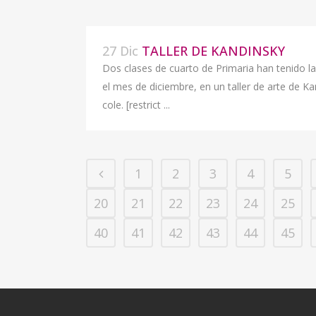
27 Dic
TALLER DE KANDINSKY
Dos clases de cuarto de Primaria han tenido la
el mes de diciembre, en un taller de arte de K
cole. [restrict ...
1
2
3
4
5
20
21
22
23
24
25
40
41
42
43
44
45