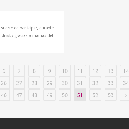
 suerte de participar, durante
andinsky gracias a mamás del
6
7
8
9
10
11
12
13
14
26
27
28
29
30
31
32
33
34
46
47
48
49
50
51
52
53