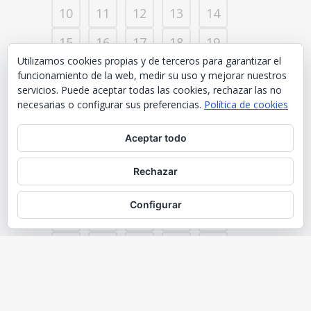
10
11
12
13
14
15
16
17
18
19
Utilizamos cookies propias y de terceros para garantizar el
20
21
22
23
24
funcionamiento de la web, medir su uso y mejorar nuestros
servicios. Puede aceptar todas las cookies, rechazar las no
25
26
27
28
29
necesarias o configurar sus preferencias.
Política de cookies
30
31
32
33
34
Aceptar todo
35
36
37
38
39
Rechazar
40
41
42
43
44
Configurar
45
46
47
48
49
50
51
52
53