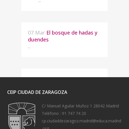
...
07 Mar
El bosque de hadas y
duendes
...
CEIP CIUDAD DE ZARAGOZA
C/ Manuel Aguilar Muñoz 1 28042 Madrid
Teléfono :
91 747 74 20
cp.ciudaddezaragoz.madrid@educa.madrid
.org