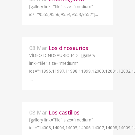
[gallery link="file" size="medium"
ids="9555,9556,9554,9553,9552"]...
08 Mar
Los dinosaurios
VÍDEO DINOSAURIO I4D [gallery
link="file" size="medium"
ids="11996,11997,11998,11999,12000,12001,12002,1
...
08 Mar
Los castillos
[gallery link="file" size="medium"
ids="14003,14004,14005,14006,14007,14008,14009,1