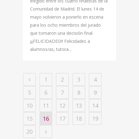
elegido entre los cuatro finalistas de la
Comunidad de Madrid. El lunes 14 de
mayo volvieron a ponerlo en escena
para los ocho miembros del jurado
que tomaron una decisión final.
¡¡¡FELICIDADES!!! Felicidades a
alumnos/as, tutora...
1
2
3
4
5
6
7
8
9
10
11
12
13
14
15
16
17
18
19
20