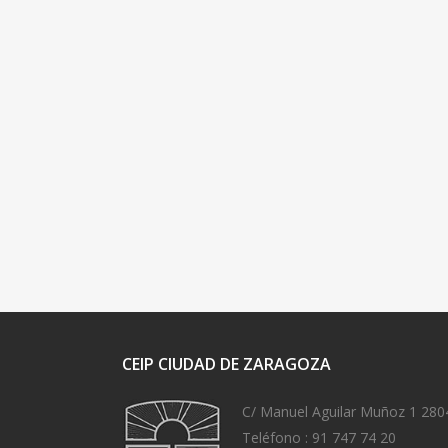
CEIP CIUDAD DE ZARAGOZA
C/ Manuel Aguilar Muñoz 1 280
Teléfono :
91 747 74 20