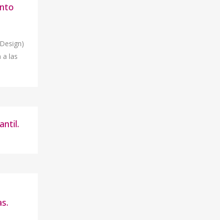
ento
 Design)
 a las
ntil.
as.