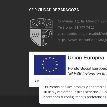
CEIP CIUDAD DE ZARAGOZA
C/ Manuel Aguilar Muñoz 1 280
Teléfono :
91 747 74 20
cp.ciudaddezaragoz.madrid@ed
https://www.ceipciudaddezarag
Utilizamos cookies propias y de terceros
su uso y mejorar nuestros servicios. Pue
necesarias o configurar sus preferencias