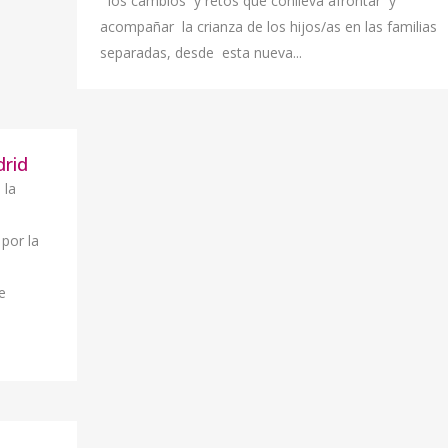
los cambios y retos que conlleva afrontar y
acompañar la crianza de los hijos/as en las familias
separadas, desde esta nueva...
drid
 la
 por la
e