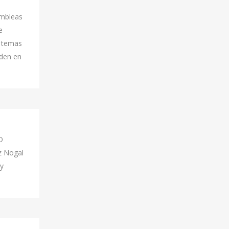
ambleas
e
o temas
rden en
D
iz Nogal
 y