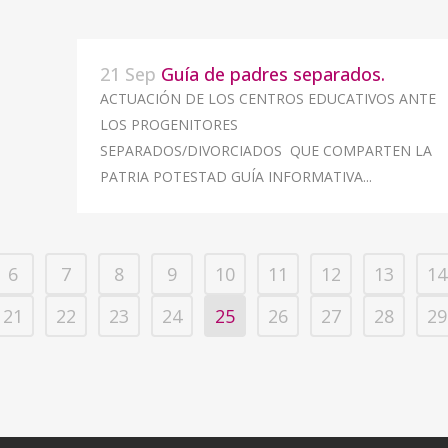
21 Sep
Guía de padres separados.
ACTUACIÓN DE LOS CENTROS EDUCATIVOS ANTE
LOS PROGENITORES
SEPARADOS/DIVORCIADOS QUE COMPARTEN LA
PATRIA POTESTAD GUÍA INFORMATIVA...
6
7
8
9
10
11
12
13
14
21
22
23
24
25
26
27
28
29