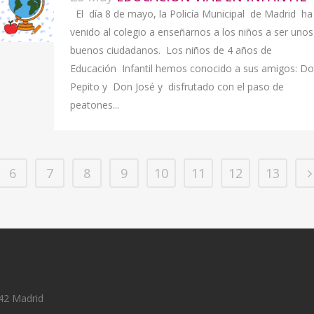
El día 8 de mayo, la Policía Municipal de Madrid ha
venido al colegio a enseñarnos a los niños a ser unos
buenos ciudadanos. Los niños de 4 años de
Educación Infantil hemos conocido a sus amigos: D
Pepito y Don José y disfrutado con el paso de
peatones...
6
7
8
9
10
11
12
13
42 Madrid