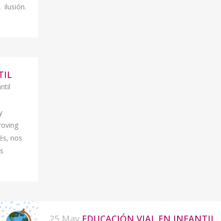
ilusión.
TIL
ntil
y
roving
és, nos
s
25 May
EDUCACIÓN VIAL EN INFANTIL