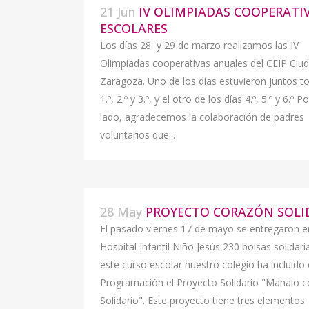
21 Jun
IV OLIMPIADAS COOPERATI
ESCOLARES
Los días 28 y 29 de marzo realizamos las IV
Olimpiadas cooperativas anuales del CEIP Ciu
Zaragoza. Uno de los días estuvieron juntos t
1.º, 2.º y 3.º, y el otro de los días 4.º, 5.º y 6.º P
lado, agradecemos la colaboración de padres
voluntarios que...
28 May
PROYECTO CORAZÓN SOLI
El pasado viernes 17 de mayo se entregaron e
Hospital Infantil Niño Jesús 230 bolsas solidaria
este curso escolar nuestro colegio ha incluido
Programación el Proyecto Solidario "Mahalo 
Solidario". Este proyecto tiene tres elementos