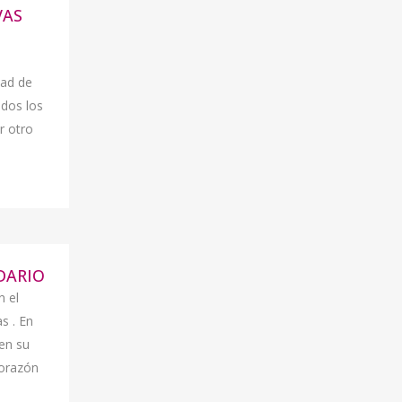
VAS
dad de
odos los
or otro
DARIO
n el
s . En
 en su
corazón