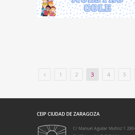
1
2
3
4
5
CEIP CIUDAD DE ZARAGOZA
C/ Manuel Aguilar Muñoz 1 280