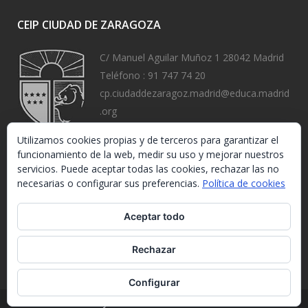
CEIP CIUDAD DE ZARAGOZA
C/ Manuel Aguilar Muñoz 1 28042 Madrid
Teléfono :
91 747 74 20
cp.ciudaddezaragoz.madrid@educa.madrid
.org
https://www.ceipciudaddezaragoza.org/
Utilizamos cookies propias y de terceros para garantizar el
funcionamiento de la web, medir su uso y mejorar nuestros
servicios. Puede aceptar todas las cookies, rechazar las no
necesarias o configurar sus preferencias.
Política de cookies
Aceptar todo
Rechazar
Configurar
Ley de Protección de Datos