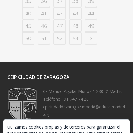
35
36
37
38
39
40
41
42
43
44
45
46
47
48
49
50
51
52
53
CEIP CIUDAD DE ZARAGOZA
C/ Manuel Aguilar Muñoz 1 28042 Madrid
Teléfono :
91 747 74 20
cp.ciudaddezaragoz.madrid@educa.madrid
.org
https://www.ceipciudaddezaragoza.org/
Utilizamos cookies propias y de terceros para garantizar el