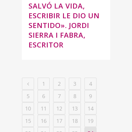
SALVÓ LA VIDA,
ESCRIBIR LE DIO UN
SENTIDO». JORDI
SIERRA I FABRA,
ESCRITOR
1
2
3
4
5
6
7
8
9
10
11
12
13
14
15
16
17
18
19