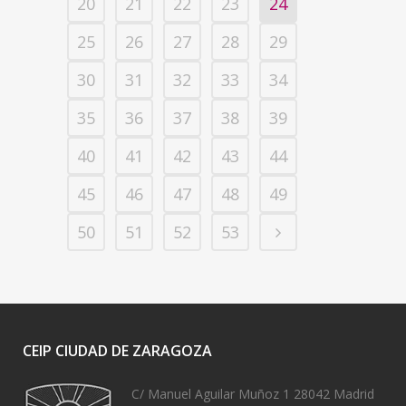
20
21
22
23
24
25
26
27
28
29
30
31
32
33
34
35
36
37
38
39
40
41
42
43
44
45
46
47
48
49
50
51
52
53
CEIP CIUDAD DE ZARAGOZA
C/ Manuel Aguilar Muñoz 1 28042 Madrid