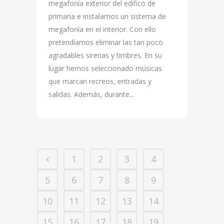
megafonía exterior del edifico de
primaria e instalamos un sistema de
megafonía en el interior. Con ello
pretendíamos eliminar las tan poco
agradables sirenas y timbres. En su
lugar hemos seleccionado músicas
que marcan recreos, entradas y
salidas. Además, durante...
1
2
3
4
5
6
7
8
9
10
11
12
13
14
15
16
17
18
19